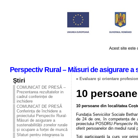
Perspectiv Rural – Măsuri de asigurare a s
«
Evaluare şi orientare profesion
Știri
COMUNICAT DE PRESĂ –
10 persoane
Prezentarea rezultatelor in
cadrul conferinței de
inchidere
10 persoane din localitatea Coșt
COMUNICAT DE PRESĂ
Conferința de închidere a
Fundația Serviciilor Sociale Bethan
proiectului Perspectiv Rural-
de 24 de ore, în competența de a 
Măsuri de asigurare a
proiectului POSDRU
Perspectiv Ru
sustenabilității zonelor rurale
oferit persoanelor din mediul rural 
și ocupare a forței de muncă
Sfaturi pentru integrarea la
Toți participantii la curs vor pri