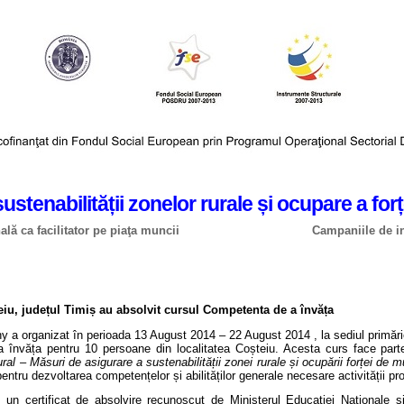
ustenabilității zonelor rurale și ocupare a fo
ală ca facilitator pe piaţa muncii
Campaniile de in
eiu, județul Timiș au absolvit cursul Competenta de a învăța
y a organizat în perioada 13 August 2014 – 22 August 2014 , la sediul primăriei 
învăța pentru 10 persoane din localitatea Coșteiu. Acesta curs face parte d
ral – Măsuri de asigurare a sustenabilității zonei rurale și ocupării forței de
pentru dezvoltarea competențelor și abilităților generale necesare activității pr
mi un certificat de absolvire recunoscut de Ministerul Educației Naționale ș